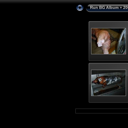
Run BG Album
»
20