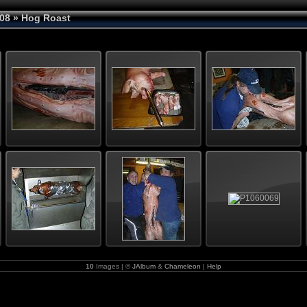
08
» Hog Roast
10
Images | ©
JAlbum
&
Chameleon
|
Help